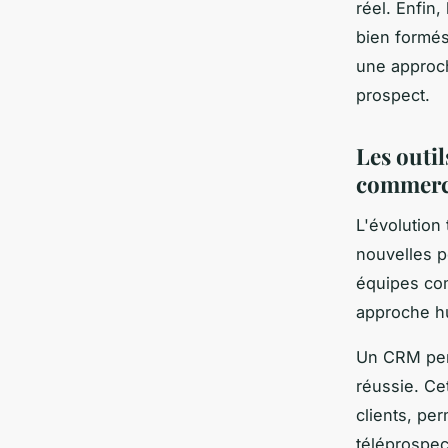
réel. Enfin
bien formés
une approch
prospect.
Les outil
commerc
L'évolution
nouvelles p
équipes co
approche hum
Un CRM perf
réussie. Ce
clients, pe
téléprospec