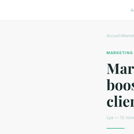
A
Accueil
›
Market
MARKETING
Mar
boos
clie
Lya — 12 nov