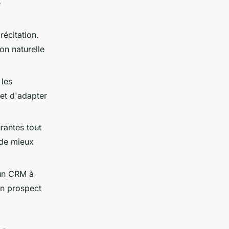
e
récitation.
on naturelle
 les
 et d'adapter
rantes tout
 de mieux
 un CRM à
un prospect