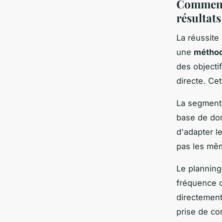
Comment 
résultats
La réussite
une
méthod
des objecti
directe. Ce
La segmenta
base de don
d'adapter l
pas les mêm
Le planning
fréquence d
directement
prise de con