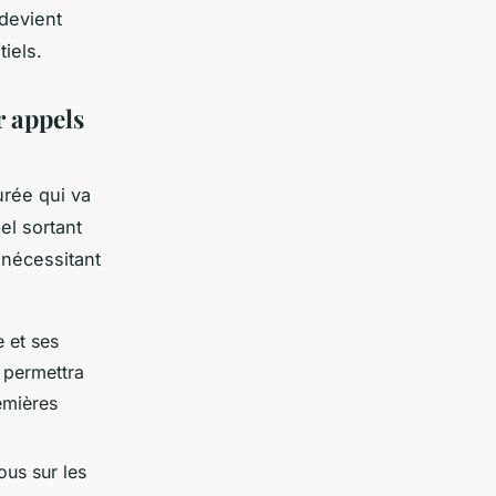
 devient
iels.
r appels
urée qui va
el sortant
 nécessitant
 et ses
 permettra
emières
ous sur les