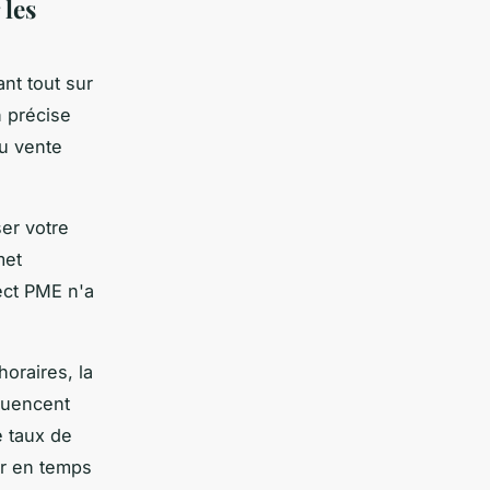
les
nt tout sur
n précise
ou vente
ser votre
met
ect PME n'a
horaires, la
fluencent
 taux de
ter en temps