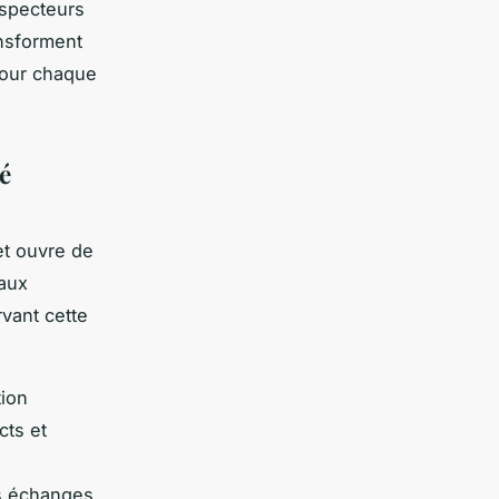
ospecteurs
ansforment
our chaque
té
et ouvre de
 aux
vant cette
tion
cts et
es échanges