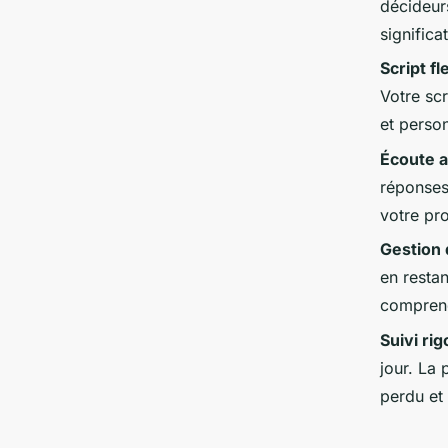
décideur
signific
Script fl
Votre scr
et person
Écoute a
réponses
votre pr
Gestion 
en resta
comprend
Suivi ri
jour. La 
perdu et 