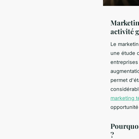
Marketin
activité
Le marketin
une étude d
entreprises
augmentation
permet d'ét
considérab
marketing t
opportunité
Pourquoi
?