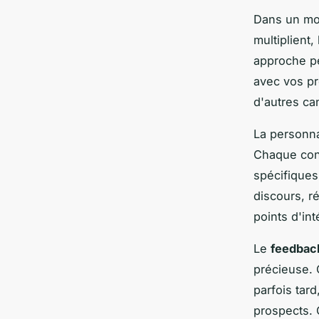
Dans un mon
multiplient
approche pe
avec vos pr
d'autres ca
La personna
Chaque conv
spécifiques
discours, r
points d'in
Le
feedbac
précieuse. 
parfois tar
prospects. 