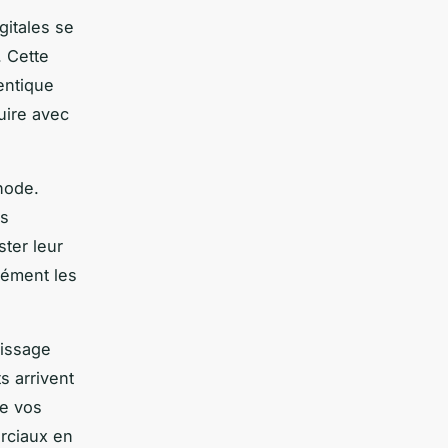
gitales se
 Cette
entique
uire avec
hode.
ns
ster leur
sément les
tissage
s arrivent
de vos
rciaux en