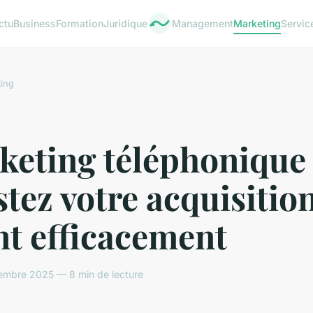
ctu
Business
Formation
Juridique
Management
Marketing
Servic
ing
keting téléphonique 
tez votre acquisitio
nt efficacement
embre 2025 — 8 min de lecture