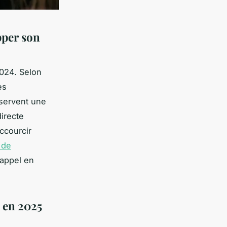
pper son
024. Selon
es
bservent une
directe
ccourcir
 de
appel en
 en 2025